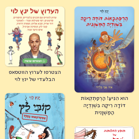
הצטרפו לערוץ הווטסאפ
הבלעדי של ינץ לוי
הוּא הִגִּיעַ! הַרְפַּתְקְאוֹת
דּוֹדָה רִיקָה בִּשְׁוֶדְיָה
הַמַּשְׁוָנִית