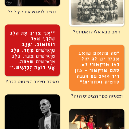
רוצים לפגוש את ינץ לוי?
האם סבא אליהו אמיתי?
״׳אֲנִי צׇרִיךְּ אֶת הַלֵּב
שֶׁלְךׇ,׳ אׇמַר
רוֹבּוֹטוֹב. ׳בַּלֵּב
מַרְגִּישִׁים פַּחַד. בַּלֵּב
״מה פתאום שואב
מַרְגִּישִׁים צַעַר. בַּלֵּב
אבק! יש לה קול
מַרְגִּישִׁים שִׂמְחׇה.
כמו טרקטור! לא
אֲנִי רוֹצֶה לְהַרְגִּישׁ.׳”
סתם טרקטור - ג'ון
דיר 2040 עם הנעה
מאיזה סיפור הציטוט הזה?
קדמית ואחורית!”
ומאיזה ספר הציטוט הזה?