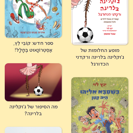
ספר חדש: קוֹבִּי לֵץ,
אַסְטְרוֹנָאוּט בֶּחָלָל!
מופע החלומות של
ג'וקלינה בלרינה ורקדני
הכדורגל
מה הסיפור של ג'וקלינה
בלרינה?