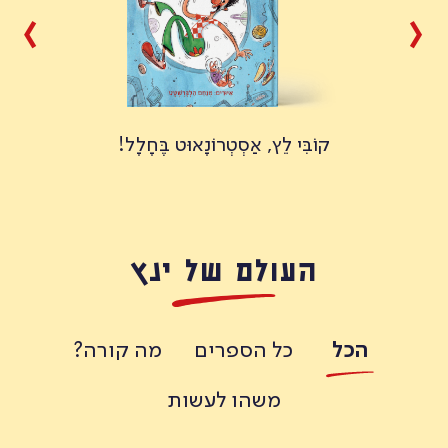
ו
קוֹבִּי לֵץ, אַסְטְרוֹנָאוּט בֶּחָלָל!
העולם של ינץ
הכל
כל הספרים
מה קורה?
משהו לעשות