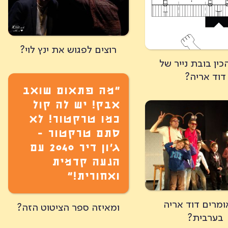
רוצים לפגוש את ינץ לוי?
כין בובת נייר של
דוד אריה?
״מה פתאום שואב
אבק! יש לה קול
כמו טרקטור! לא
סתם טרקטור -
ג'ון דיר 2040 עם
הנעה קדמית
ואחורית!”
ומרים דוד אריה
ומאיזה ספר הציטוט הזה?
בערבית?