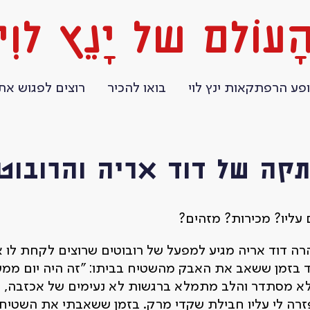
ָעוֹלם של יָנֵץ לוִי
פע הרפתקאות ינץ לוי
בואו להכיר
רוצים לפגוש את 
קה של דוד אריה והרובוט
ליו? מכירות? מזהים?
דוד אריה מגיע למפעל של רובוטים שרוצים לקחת לו את
בזמן ששאב את האבק מהשטיח בביתו: "זה היה יום ממש
א מסתדר והלב מתמלא ברגשות לא נעימים של אכזבה, כעס,
זרה לי עליו חבילת שקדי מרק. בזמן ששאבתי את השטיח