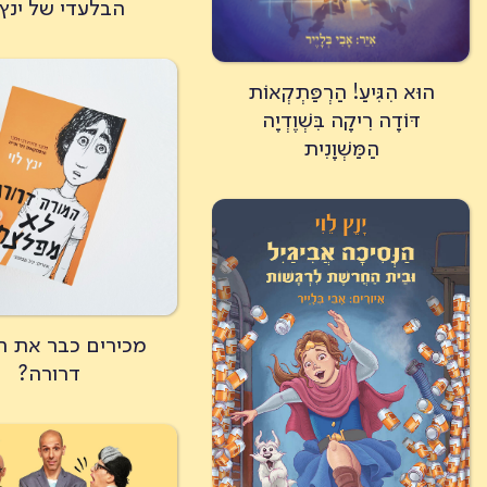
הבלעדי של ינץ 
הוּא הִגִּיעַ! הַרְפַּתְקְאוֹת
דּוֹדָה רִיקָה בִּשְׁוֶדְיָה
הַמַּשְׁוָנִית
מכירים כבר את ה
דרורה?