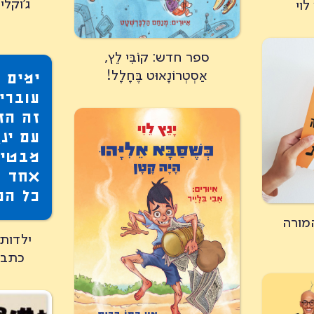
ג'וקלי
לוי
ספר חדש: קוֹבִּי לֵץ,
אַסְטְרוֹנָאוּט בֶּחָלָל!
ימים 
עוברים
זה הז
עם ינ
מבטיח
אחד ו
כל הפ
מורה
ילדות 
כתבו