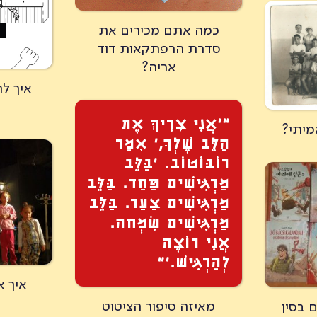
כמה אתם מכירים את
סדרת הרפתקאות דוד
אריה?
איך לה
״׳אֲנִי צׇרִיךְּ אֶת
מיתי?
הַלֵּב שֶׁלְךׇ,׳ אׇמַר
רוֹבּוֹטוֹב. ׳בַּלֵּב
מַרְגִּישִׁים פַּחַד. בַּלֵּב
מַרְגִּישִׁים צַעַר. בַּלֵּב
מַרְגִּישִׁים שִׂמְחׇה.
אֲנִי רוֹצֶה
לְהַרְגִּישׁ.׳”
איך א
מאיזה סיפור הציטוט
 בסין