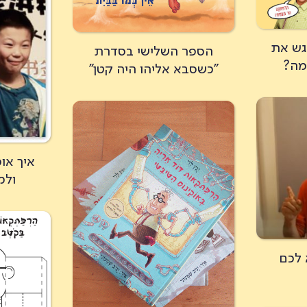
גש את
הספר השלישי בסדרת
מה?
"כשסבא אליהו היה קטן"
איך או
ולמ
 לכם