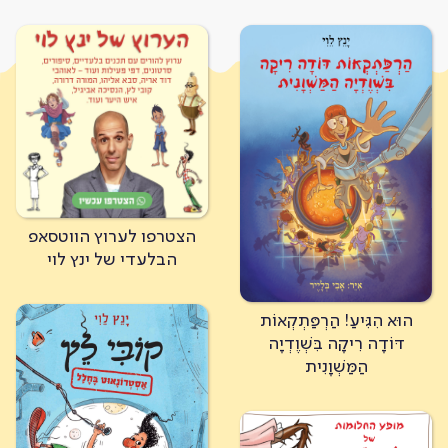
הצטרפו לערוץ הווטסאפ
הבלעדי של ינץ לוי
הוּא הִגִּיעַ! הַרְפַּתְקְאוֹת
דּוֹדָה רִיקָה בִּשְׁוֶדְיָה
הַמַּשְׁוָנִית