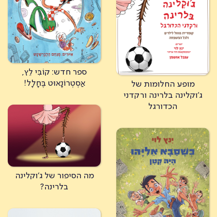
ספר חדש: קוֹבִּי לֵץ,
אַסְטְרוֹנָאוּט בֶּחָלָל!
מופע החלומות של
ג'וקלינה בלרינה ורקדני
הכדורגל
מה הסיפור של ג'וקלינה
בלרינה?