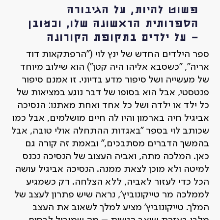
פשוט להיות, על הגיבורה
הספרותית הראשונה שלו, וכמובן
– על ילדים בתקופת הקורונה
ספר הילדים החדש של ינץ לוי ("הרפתקאות דוד
אריה", "כשסבא אליהו היה קטן") הוא שילוב מיוחד
של מעשייה ושל סיפור מדע בדיוני. זו אמנם סיפור
פנטסטי, אבל הוא בסופו של דבר נוגע במציאות של
כל ילד או ילדה ושל כל אחד ואחת מאתנו: הנסיכה
אביגיל חיה בארמון והיו לה חיים מושלמים, אבל כמו
שכותב לוי בספר "באגדות ההתחלה אולי טובה, אבל
בהמשך הדברים מסתבכים," ובאמת זה קורה גם
כאן. המלכה מתה, ואביה העצוב של הנסיכה נכנס
למיטה ולא מוכן לצאת ממנה. הנסיכה אביגיל עושה
הכל כדי לעזור לאביה, ללא הצלחה. רק כשמגיע
לממלכה מר טייקונוביץ', נראה שיש פתרון לעצב של
המלך. טייקונוביץ' מציע למלך לשאוב את העצב