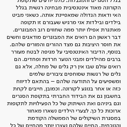
בגלל הסגרים והמגבלות. כולנו יודעים שתקופת
הקורונה מאוד אינטנסיבית מבחינה רגשית בגלל
האי ודאות הגדולה שמאפיינת אותה. כשאני מביט
בילדים ובילדות אני מרגיש שעבורם זו תקופה
מאתגרת אפילו יותר ממה שחווים רוב המבוגרים.
דבר ראשון הם רואים את המבוגרים מודאגים וחשים
את חוסר היציבות גם מצד ההורים והמורים שלהם.
בנוסף, הדיבור האינטנסיבי על מגיפה לבטח מעורר
ברבים מהילדים ומבני הנוער חרדות ופחדים. הם
רואים עולם שבו אין רק גלים של מחלה, אלא גם
גלים של רגשות שסוחפים ציבורים שלמים
ומשפיעים על התודעה שלהם – בהתאם לדיווח
כזה או אחר בנוגע לקורונה. וכמובן, חייבים לקחת
בחשבון גם את הבידוד החברתי בתקופת הסגרים
וגם ביניהם ואת השיתוק של כל הפעילויות לתקופות
ארוכות כל כך. לצערי הילדים נשארו מאחור
במסגרת השיקולים של הממשלה הקודמת
והנוכחית. החיים שלהם נעצרו יותר מהחיים של כל