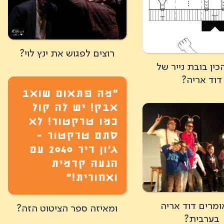
רוצים לפגוש את ינץ לוי?
כין בובת נייר של
דוד אריה?
״מה פתאום שואב
אבק! יש לה קול
כמו טרקטור! לא
סתם טרקטור -
ג'ון דיר 2040 עם
הנעה קדמית
ואחורית!”
ומרים דוד אריה
ומאיזה ספר הציטוט הזה?
בערבית?