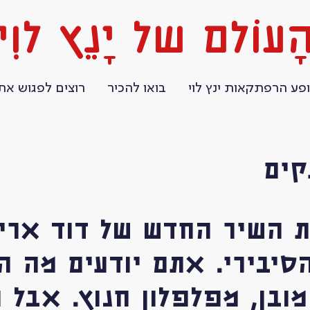
ָעוֹלם של יָנֵץ לוִי
פע הרפתקאות ינץ לוי
בואו להכיר
רוצים לפגוש את 
קים
ת השיר החדש של דוד ארי
הסיבירי. אתם יודעים מה 
מובן, מפלפלון חנוץ. אבל