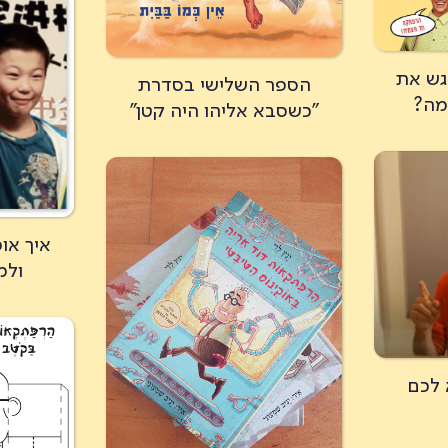
גש את
הספר השלישי בסדרת
מה?
"כשסבא אליהו היה קטן"
איך או
ולמ
 לכם