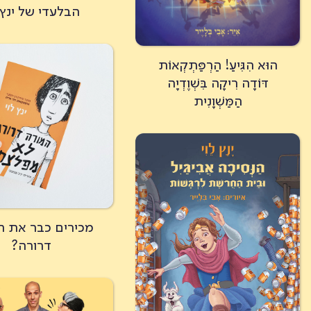
הבלעדי של ינץ 
הוּא הִגִּיעַ! הַרְפַּתְקְאוֹת
דּוֹדָה רִיקָה בִּשְׁוֶדְיָה
הַמַּשְׁוָנִית
מכירים כבר את ה
דרורה?