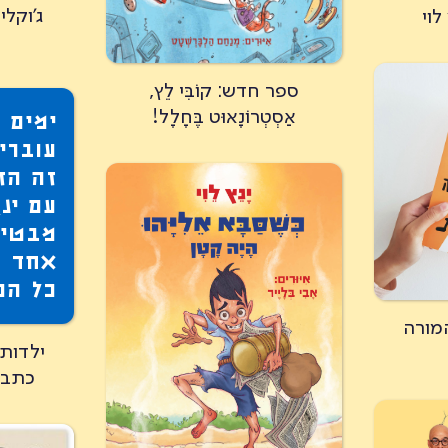
ג'וקלי
לוי
ספר חדש: קוֹבִּי לֵץ,
אַסְטְרוֹנָאוּט בֶּחָלָל!
ימים 
עוברים
זה הז
עם ינ
מבטיח
אחד ו
כל הפ
מורה
ילדות 
כתבו