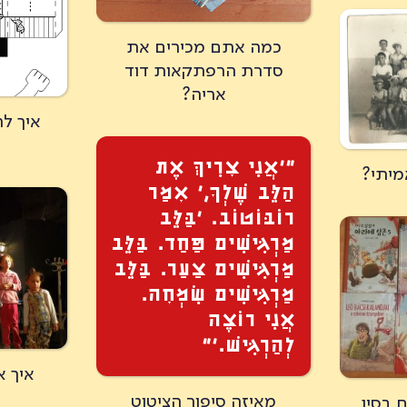
כמה אתם מכירים את
סדרת הרפתקאות דוד
אריה?
איך לה
״׳אֲנִי צׇרִיךְּ אֶת
מיתי?
הַלֵּב שֶׁלְךׇ,׳ אׇמַר
רוֹבּוֹטוֹב. ׳בַּלֵּב
מַרְגִּישִׁים פַּחַד. בַּלֵּב
מַרְגִּישִׁים צַעַר. בַּלֵּב
מַרְגִּישִׁים שִׂמְחׇה.
אֲנִי רוֹצֶה
לְהַרְגִּישׁ.׳”
איך א
מאיזה סיפור הציטוט
 בסין