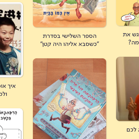
גש את
הספר השלישי בסדרת
מה?
"כשסבא אליהו היה קטן"
איך או
ולמ
 לכם