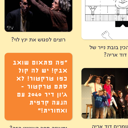
רוצים לפגוש את ינץ לוי?
כין בובת נייר של
דוד אריה?
״מה פתאום שואב
אבק! יש לה קול
כמו טרקטור! לא
סתם טרקטור -
ג'ון דיר 2040 עם
הנעה קדמית
ואחורית!”
ומרים דוד אריה