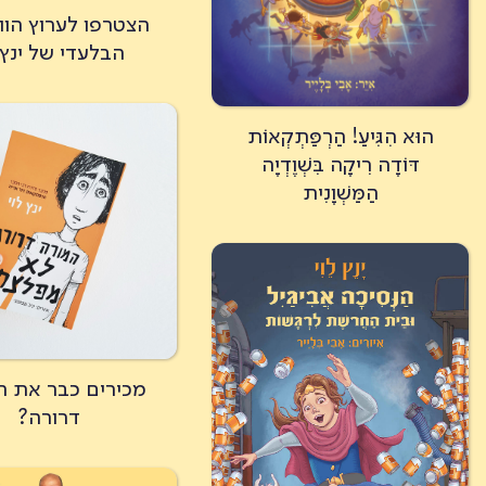
הצטרפו לערוץ הו
הבלעדי של ינץ 
הוּא הִגִּיעַ! הַרְפַּתְקְאוֹת
דּוֹדָה רִיקָה בִּשְׁוֶדְיָה
הַמַּשְׁוָנִית
מכירים כבר את ה
דרורה?