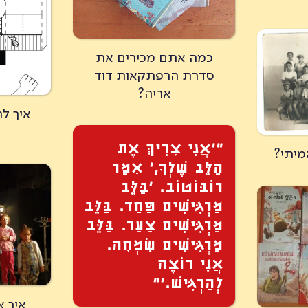
כמה אתם מכירים את
סדרת הרפתקאות דוד
אריה?
איך לה
״׳אֲנִי צׇרִיךְּ אֶת
מיתי?
הַלֵּב שֶׁלְךׇ,׳ אׇמַר
רוֹבּוֹטוֹב. ׳בַּלֵּב
מַרְגִּישִׁים פַּחַד. בַּלֵּב
מַרְגִּישִׁים צַעַר. בַּלֵּב
מַרְגִּישִׁים שִׂמְחׇה.
אֲנִי רוֹצֶה
לְהַרְגִּישׁ.׳”
איך א