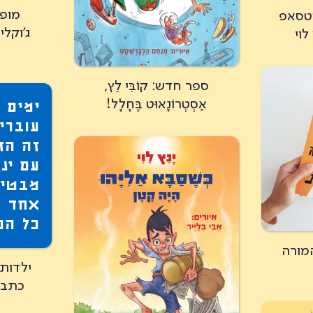
מופ
וטסאפ
ג'וקלי
לוי
ספר חדש: קוֹבִּי לֵץ,
אַסְטְרוֹנָאוּט בֶּחָלָל!
ימים 
עוברים
זה הז
עם ינ
מבטיח
אחד ו
כל הפ
מורה
ילדות 
כתבו