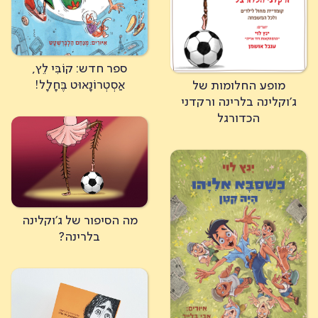
ספר חדש: קוֹבִּי לֵץ,
אַסְטְרוֹנָאוּט בֶּחָלָל!
מופע החלומות של
ג'וקלינה בלרינה ורקדני
הכדורגל
מה הסיפור של ג'וקלינה
בלרינה?