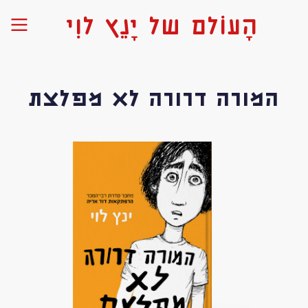
הָעוֹלם של יָנֵץ לוִי
המורה דרורה לא מפלצת