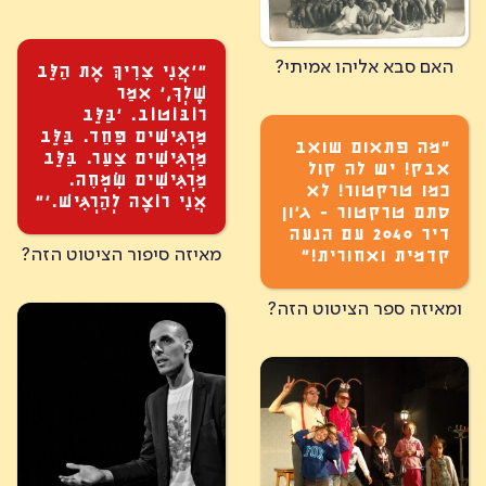
האם סבא אליהו אמיתי?
״׳אֲנִי צׇרִיךְּ אֶת הַלֵּב
שֶׁלְךׇ,׳ אׇמַר
רוֹבּוֹטוֹב. ׳בַּלֵּב
מַרְגִּישִׁים פַּחַד. בַּלֵּב
״מה פתאום שואב
מַרְגִּישִׁים צַעַר. בַּלֵּב
אבק! יש לה קול
מַרְגִּישִׁים שִׂמְחׇה.
כמו טרקטור! לא
אֲנִי רוֹצֶה לְהַרְגִּישׁ.׳”
סתם טרקטור - ג'ון
דיר 2040 עם הנעה
מאיזה סיפור הציטוט הזה?
קדמית ואחורית!”
ומאיזה ספר הציטוט הזה?