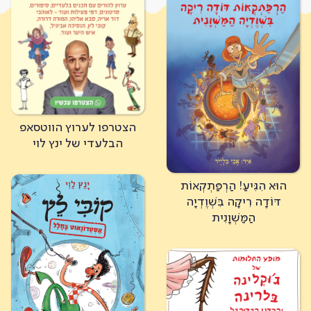
הצטרפו לערוץ הווטסאפ
הבלעדי של ינץ לוי
כל הספרים
מופע הרפתקאות ינץ לוי
הוּא הִגִּיעַ! הַרְפַּתְקְאוֹת
דּוֹדָה רִיקָה בִּשְׁוֶדְיָה
בואו להכיר
הַמַּשְׁוָנִית
רוצים לפגוש את ינץ לוי?
מה קורה?