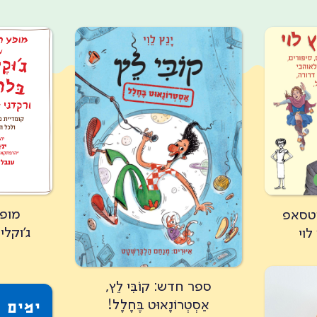
מופ
וטסאפ
ג'וקלי
לוי
ספר חדש: קוֹבִּי לֵץ,
אַסְטְרוֹנָאוּט בֶּחָלָל!
ימים 