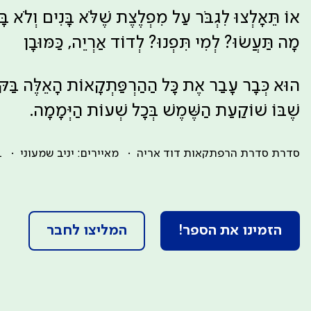
אוֹ תֵּאָלְצוּ לִגְבֹּר עַל מִפְלֶצֶת שֶׁלֹּא בָּנִים וְלֹא בָּ
מָה תַּעֲשׂוּ? לְמִי תִּפְנוּ? לְדוֹד אַרְיֵה, כַּמּוּבָן
הוּא כְּבָר עָבַר אֶת כָּל הַהַרְפַּתְקָאוֹת הָאֵלֶּה בַּקֹּ
שֶׁבּוֹ שׁוֹקַעַת הַשֶּׁמֶשׁ בְּכָל שְׁעוֹת הַיְּמָמָה.
סדרת סדרת הרפתקאות דוד אריה
מאיירים: יניב שמעוני
ב
הזמינו את הספר!
המליצו לחבר