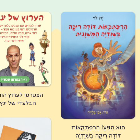
הצטרפו לערוץ הו
הבלעדי של ינץ 
הוּא הִגִּיעַ! הַרְפַּתְקְאוֹת
דּוֹדָה רִיקָה בִּשְׁוֶדְיָה