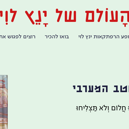
ָעוֹלם של יָנֵץ לוִי
פע הרפתקאות ינץ לוי
בואו להכיר
רוצים לפגוש את 
טב המערבי
 חֲלוֹם וְלֹא תַּצְלִיחוּ