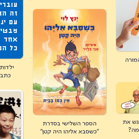
עוברים
זה הז
עם ינ
מבטיח
אחד ו
כל הפ
מורה
ילדות 
כתבו
גש את
הספר השלישי בסדרת
מה?
"כשסבא אליהו היה קטן"