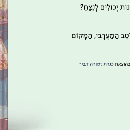
נוֹת יְכוֹלִים לְנַצֵּחַ?
טֶב הַמַּעֲרָבִי, הַמָּקוֹם
הוצאת
כנרת זמורה דביר