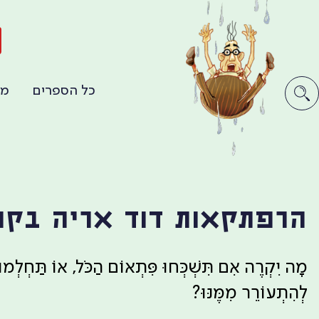
ה
כל הספרים
מו
הרפתקאות דוד אריה בקו
מָה יִקְרֶה אִם תִּשְׁכְּחוּ פִּתְאוֹם הַכֹּל, אוֹ תַּחְלְמוּ
לְהִתְעוֹרֵר מִמֶּנּוּ?