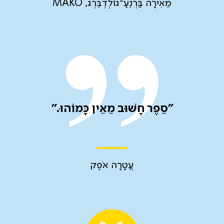
מֵאִירָה בַּרְנֵעַ־גוֹלְדְבֵּרְג, MAKO
"סֵפֶר חָשׁוּב מֵאֵין כָּמוֹהוּ."
עֲטָרָה אֹפֶק