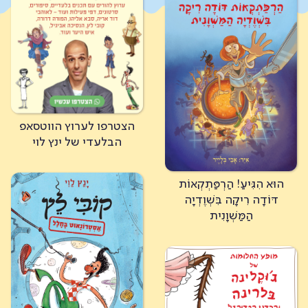
כל הספרים
מופע הרפתקאות ינץ לוי
בואו להכיר
רוצים לפגוש את ינץ לוי?
מה קורה?
הצטרפו לערוץ הווטסאפ
הבלעדי של ינץ לוי
הוּא הִגִּיעַ! הַרְפַּתְקְאוֹת
דּוֹדָה רִיקָה בִּשְׁוֶדְיָה
הַמַּשְׁוָנִית