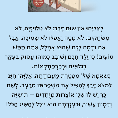
לְאֵלִיָּהוּ אֵין שׁוּם דָּבָר: לֹא טֵלֵוִיזְיָה, לֹא
מִשְׂחָקִים, לֹא מִטָּה וַאֲפִלּוּ לֹא שְׂמִיכָה. אֲבָל
אִם נִדְמֶה לָכֶם שֶׁהוּא אֻמְלָל, אַתֶּם מַמָּשׁ
טוֹעִים! כִּי יֶלֶד חָכָם וְשׁוֹבָב כָּמוֹהוּ עָסוּק בְּעִקָּר
בְּגִלּוּיִים וּבְהַרְפַּתְקָאוֹת.
כְּשֶׁאִמָּא שֶׁלּוֹ מְפֻטֶּרֶת מֵעֲבוֹדָתָהּ, אֵלִיָּהוּ חַיָּב
לִמְצֹא דֶּרֶךְ לְהַצִּיל אֶת מִשְׁפַּחְתּוֹ מֵרָעָב. לְשֵׁם
כָּךְ יֵשׁ לוֹ שְׁנֵי אוֹצָרוֹת מְיֻחָדִים – תּוּשִׁיָּה
וְדִמְיוֹן עָשִׁיר, וּבְעֶזְרָתָם הוּא יוּכַל לְהַשִּׂיג הַכֹּל!