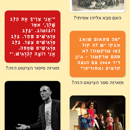
האם סבא אליהו אמיתי?
״׳אֲנִי צׇרִיךְּ אֶת הַלֵּב
שֶׁלְךׇ,׳ אׇמַר
רוֹבּוֹטוֹב. ׳בַּלֵּב
מַרְגִּישִׁים פַּחַד. בַּלֵּב
״מה פתאום שואב
מַרְגִּישִׁים צַעַר. בַּלֵּב
אבק! יש לה קול
מַרְגִּישִׁים שִׂמְחׇה.
כמו טרקטור! לא
אֲנִי רוֹצֶה לְהַרְגִּישׁ.׳”
סתם טרקטור - ג'ון
דיר 2040 עם הנעה
מאיזה סיפור הציטוט הזה?
קדמית ואחורית!”
ומאיזה ספר הציטוט הזה?