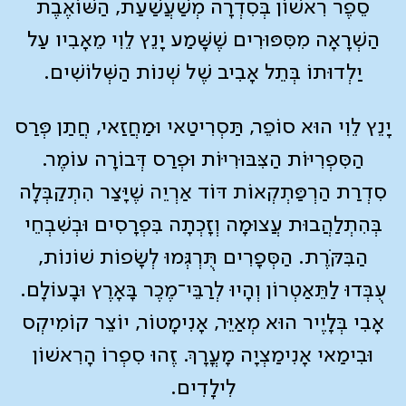
סֵפֶר רִאשׁוֹן בְּסִדְרָה מְשַׁעֲשַׁעַת, הַשּׁוֹאֶבֶת
הַשְׁרָאָה מִסִּפּוּרִים שֶׁשָּׁמַע יָנֵץ לֵוִי מֵאָבִיו עַל
יַלְדוּתוֹ בְּתֵל אָבִיב שֶׁל שְׁנוֹת הַשְּׁלוֹשִׁים.
יָנֵץ לֵוִי הוּא סוֹפֵר, תַּסְרִיטַאי וּמַחֲזַאי, חֲתַן פְּרַס
הַסִּפְרִיּוֹת הַצִּבּוּרִיּוֹת וּפְרַס דְּבוֹרָה עוֹמֶר.
סִדְרַת הַרְפַּתְקְאוֹת דּוֹד אַרְיֵה שֶׁיָּצַר הִתְקַבְּלָה
בְּהִתְלַהֲבוּת עֲצוּמָה וְזָכְתָה בִּפְרָסִים וּבְשִׁבְחֵי
הַבִּקֹּרֶת. הַסְּפָרִים תֻּרְגְּמוּ לְשָׂפוֹת שׁוֹנוֹת,
עֻבְּדוּ לַתֵּאַטְרוֹן וְהָיוּ לְרַבֵּי־מֶכֶר בָּאָרֶץ וּבָעוֹלָם.
אָבִי בְּלָיֶיר הוּא מְאַיֵּר, אָנִימָטוֹר, יוֹצֵר קוֹמִיקְס
וּבִימַאי אָנִימַצְיָה מָעֳרָךְ. זֶהוּ סִפְרוֹ הָרִאשׁוֹן
לִילָדִים.