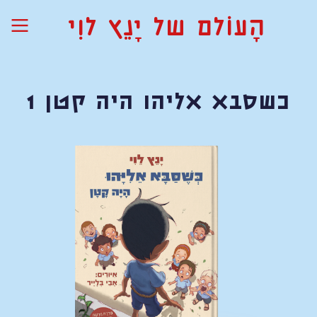
הָעוֹלם של יָנֵץ לוִי
כשסבא אליהו היה קטן 1