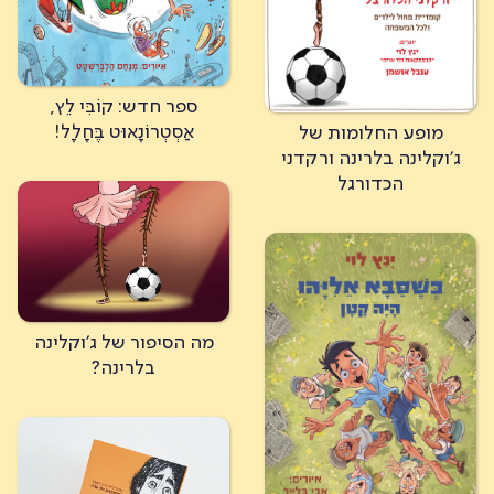
ספר חדש: קוֹבִּי לֵץ,
אַסְטְרוֹנָאוּט בֶּחָלָל!
מופע החלומות של
ג'וקלינה בלרינה ורקדני
הכדורגל
מה הסיפור של ג'וקלינה
בלרינה?