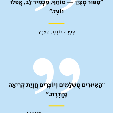
"סִפּוּר מְצֻיָּן — סוֹחֵף, מַכְמִיר לֵב, אֲפִלּוּ
נוֹעָז."
עָפְרָה רוֹדְנֶר, הָאָרֶץ
"הָאִיּוּרִים מֻשְׁלָמִים וְיוֹצְרִים חֲוָיַת קְרִיאָה
נֶהֱדֶרֶת."